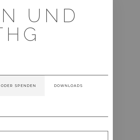
RN UND
THG
G
 ODER SPENDEN
DOWNLOADS